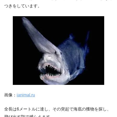
つきをしています。
画像：
ianimal.ru
全長は6メートルに達し、その突起で海底の獲物を探し、
飛び出す顎で捕らえます。