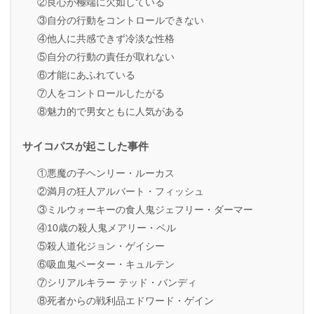
②良心が極端に欠如している
③自分の行動をコントロールできない
④他人に共感できず冷淡な性格
⑤自分の行動の責任が取れない
⑥才能にあふれている
⑦人をコントロールしたがる
⑧魅力的で男女ともに人気がある
サイコパスが起こした事件
①悪魔の子ヘンリー・ルーカス
②満月の狂人アルバート・フィッシュ
③ミルウォーキーの食人鬼ジェフリー・ダーマー
④10歳の殺人鬼メアリー・ベル
⑤殺人道化ジョン・ゲイシー
⑥吸血鬼ペーター・キュルテン
⑦シリアルキラー テッド・バンディ
⑧死者からの戦利品エドワード・ゲイン