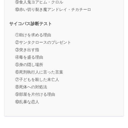
⑨食人鬼ヨアヒム・クロル
⑩赤い切り裂き魔アンドレイ・チカチーロ
サイコパス診断テスト
①助けを求める理由
②サンタクロースのプレゼント
③突き出す指
④毒を盛る理由
⑤身の隠し場所
⑥死刑執行人に言った言葉
⑦子どもを殺した未亡人
⑧死体への対処法
⑨部屋を片付ける理由
⑩乱暴な恋人