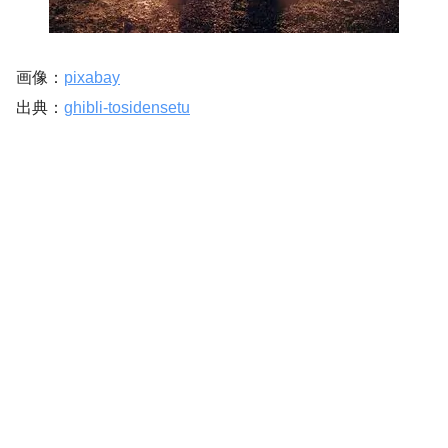
画像：
pixabay
出典：
ghibli-tosidensetu