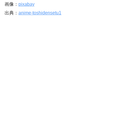
画像：
pixabay
出典：
anime-toshidensetu1