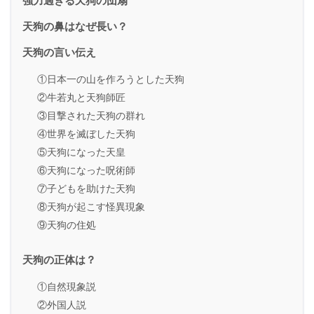
強力過ぎる天狗の団扇
天狗の鼻はなぜ長い？
天狗の言い伝え
①日本一の山を作ろうとした天狗
②牛若丸と天狗師匠
③目撃された天狗の群れ
④世界を滅ぼした天狗
⑤天狗になった天皇
⑥天狗になった呪術師
⑦子どもを助けた天狗
⑧天狗が起こす怪異現象
⑨天狗の住処
天狗の正体は？
①自然現象説
②外国人説