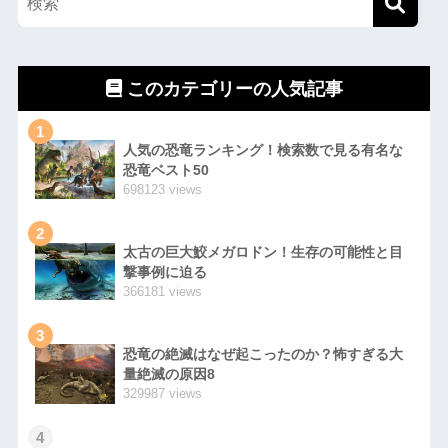
このカテゴリーの人気記事
1
人気の恐竜ランキング！検索数で見る有名な
恐竜ベスト50
698123 views
2
太古の巨大鮫メガロドン！生存の可能性と目
撃事例に迫る
366181 views
3
恐竜の絶滅はなぜ起こったのか？怖すぎる大
量絶滅の原因8
329987 views
4