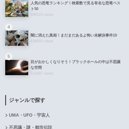
人気の恐竜ランキング！検索数で見る有名な恐竜ベス
ト50
698123 views
4
闇に消えた真相！まだまだあるよ怖い未解決事件10
638093 views
5
目がおかしくなりそう！ブラックホールの中は不思議
な空間
524187 views
ジャンルで探す
UMA・UFO・宇宙人
不思議・謎・都市伝説