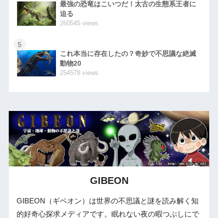
最強の恐竜はこいつだ！太古の生態系王者に
迫る
260545 views
5
これ本当に存在したの？奇妙で不思議な絶滅
動物20
254578 views
GIBEON
GIBEON（ギベオン）は世界の不思議と謎を読み解く知
的好奇心探求メディアです。眠れない夜の暇つぶしにで